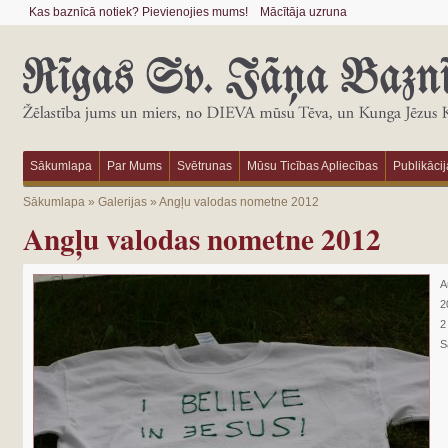
Kas baznīcā notiek? Pievienojies mums!
Mācītāja uzruna
Sākumlapa
Par Mums
Svētrunas
Mūsu Ticības Apliecības
Publikācij
Sākumlapa
»
Galerijas
»
Angļu valodas nometne 2012
Angļu valodas nometne 2012
A
2
2
S