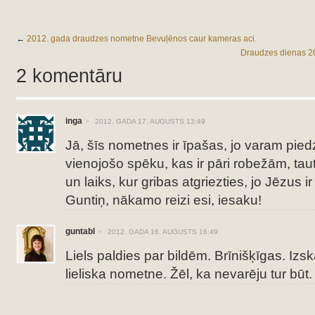
←
2012. gada draudzes nometne Bevuļēnos caur kameras aci.
Draudzes dienas 20
2 komentāru
inga
2012. GADA 17. AUGUSTS 13:49
Jā, šīs nometnes ir īpašas, jo varam piedz
vienojošo spēku, kas ir pāri robežām, tau
un laiks, kur gribas atgriezties, jo Jēzus i
Guntiņ, nākamo reizi esi, iesaku!
guntabl
2012. GADA 16. AUGUSTS 16:49
Liels paldies par bildēm. Brīnišķīgas. Izska
lieliska nometne. Žēl, ka nevarēju tur būt.