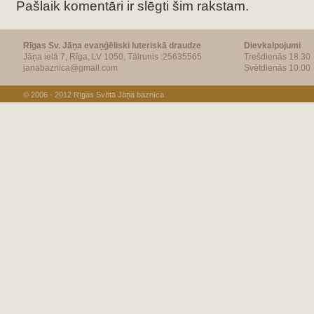
Pašlaik komentāri ir slēgti šim rakstam.
Rīgas Sv. Jāņa evaņģēliski luteriskā draudze
Dievkalpojumi
Jāņa ielā 7, Rīga, LV 1050, Tālrunis :25635565
Trešdienās 18.30
janabaznica@gmail.com
Svētdienās 10.00
© 2006 - 2012
Rīgas Svētā Jāņa baznīca