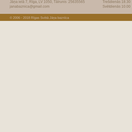
Jāņa ielā 7, Rīga, LV 1050, Tālrunis :25635565
Trešdienās 18.30
janabaznica@gmail.com
Svētdienās 10.00
© 2006 - 2018
Rīgas Svētā Jāņa baznīca