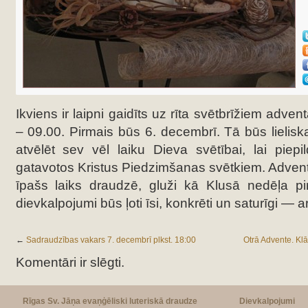
Ikviens ir laipni gaidīts uz rīta svētbrīžiem advent
– 09.00. Pirmais būs 6. decembrī. Tā būs lielisk
atvēlēt sev vēl laiku Dieva svētībai, lai piep
gatavotos Kristus Piedzimšanas svētkiem. Adventa 
īpašs laiks draudzē, gluži kā Klusā nedēļa pi
dievkalpojumi būs ļoti īsi, konkrēti un saturīgi —
←
Sadraudzības vakars 7. decembrī plkst. 18:00
Otrā Advente. Klāt
Komentāri ir slēgti.
Rīgas Sv. Jāņa evaņģēliski luteriskā draudze
Dievkalpojumi