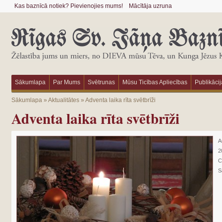
Kas baznīcā notiek? Pievienojies mums!
Mācītāja uzruna
Sākumlapa
Par Mums
Svētrunas
Mūsu Ticības Apliecības
Publikācij
Sākumlapa
»
Aktualitātes
»
Adventa laika rīta svētbrīži
Adventa laika rīta svētbrīži
A
2
C
S