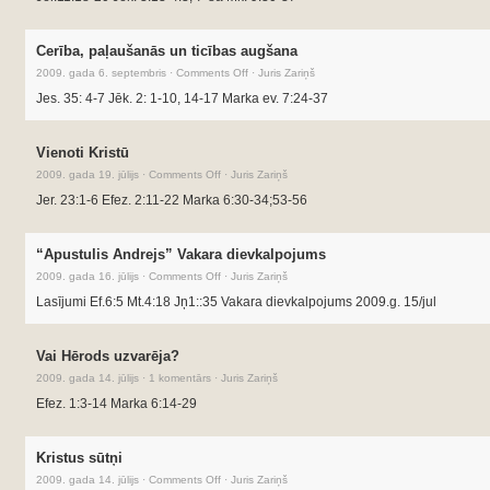
Cerība, paļaušanās un ticības augšana
2009. gada 6. septembris
·
Comments Off
·
Juris Zariņš
Jes. 35: 4-7 Jēk. 2: 1-10, 14-17 Marka ev. 7:24-37
Vienoti Kristū
2009. gada 19. jūlijs
·
Comments Off
·
Juris Zariņš
Jer. 23:1-6 Efez. 2:11-22 Marka 6:30-34;53-56
“Apustulis Andrejs” Vakara dievkalpojums
2009. gada 16. jūlijs
·
Comments Off
·
Juris Zariņš
Lasījumi Ef.6:5 Mt.4:18 Jņ1::35 Vakara dievkalpojums 2009.g. 15/jul
Vai Hērods uzvarēja?
2009. gada 14. jūlijs
·
1 komentārs
·
Juris Zariņš
Efez. 1:3-14 Marka 6:14-29
Kristus sūtņi
2009. gada 14. jūlijs
·
Comments Off
·
Juris Zariņš