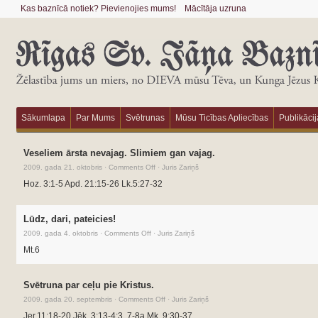
Kas baznīcā notiek? Pievienojies mums!
Mācītāja uzruna
Sākumlapa
Par Mums
Svētrunas
Mūsu Ticības Apliecības
Publikācij
Veseliem ārsta nevajag. Slimiem gan vajag.
2009. gada 21. oktobris
·
Comments Off
·
Juris Zariņš
Hoz. 3:1-5 Apd. 21:15-26 Lk.5:27-32
Lūdz, dari, pateicies!
2009. gada 4. oktobris
·
Comments Off
·
Juris Zariņš
Mt.6
Svētruna par ceļu pie Kristus.
2009. gada 20. septembris
·
Comments Off
·
Juris Zariņš
Jer.11:18-20 Jēk. 3:13-4:3, 7-8a Mk. 9:30-37