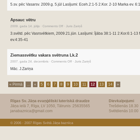
5.sv. pēc Vasarsv. 2009.g. 5.jūl Lasījumi: Eceh.2:1-5 2.Kor. 2-10 Marka ev. 6:
Apsauc vētru
2009. gada 14. jūlijs
·
Comments Off
·
Juris Zariņš
3.svētd. pēc Vasrsvētkiem, 2009.21.jūn. Lasījumi: Ījāba 38:1-11 2.Kor.6:1-13
ev.4:35-41
Ziemassvētku vakara svētruna Lk.2
2007. gada 24. decembris
·
Comments Off
·
Juris Zariņš
Māc. J.Zariņa
« Pirmā
...
«
5
6
7
8
9
10
11
12
13
14
»
Rīgas Sv. Jāņa evaņģēliski luteriskā draudze
Dievkalpojumi
Jāņa ielā 7, Rīga, LV 1050, Tālrunis :25635565
Trešdienās 18.30
janabaznica@gmail.com
Svētdienās 10.00
© 2006 - 2007
Rīgas Svētā Jāņa baznīca